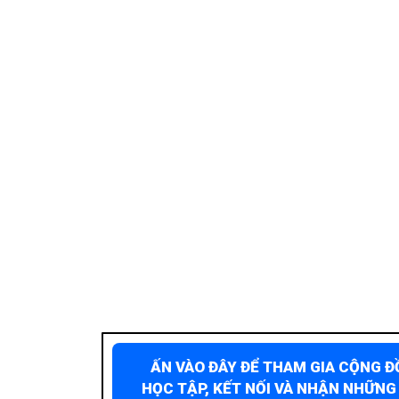
ẤN VÀO ĐÂY ĐỂ THAM GIA CỘNG 
HỌC TẬP, KẾT NỐI VÀ NHẬN NHỮNG