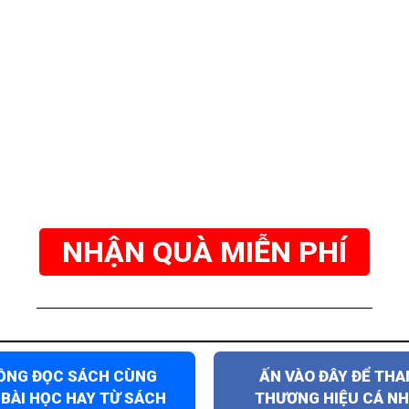
NHẬN QUÀ MIỄN PHÍ
ĐỒNG ĐỌC SÁCH CÙNG
ẤN VÀO ĐÂY ĐỂ TH
 BÀI HỌC HAY TỪ SÁCH
THƯƠNG HIỆU CÁ NH