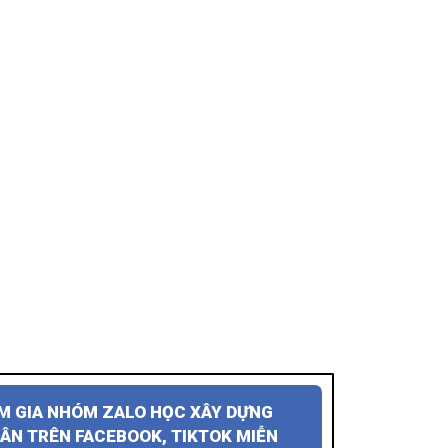
AM GIA NHÓM ZALO HỌC XÂY DỰNG
ÂN TRÊN FACEBOOK, TIKTOK MIỄN