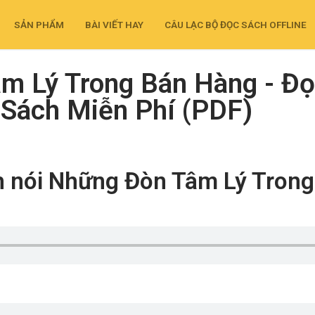
SẢN PHẨM
BÀI VIẾT HAY
CÂU LẠC BỘ ĐỌC SÁCH OFFLINE
m Lý Trong Bán Hàng - Đọ
 Sách Miễn Phí (PDF)
 nói Những Đòn Tâm Lý Tron