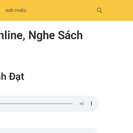
GIỚI THIỆU
nline, Nghe Sách
nh Đạt