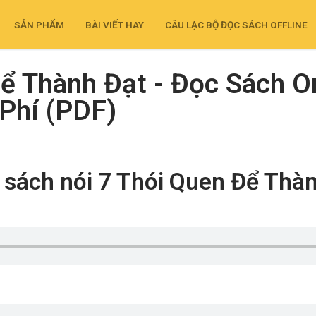
SẢN PHẨM
BÀI VIẾT HAY
CÂU LẠC BỘ ĐỌC SÁCH OFFLINE
ể Thành Đạt - Đọc Sách O
 Phí (PDF)
sách nói 7 Thói Quen Để Thà