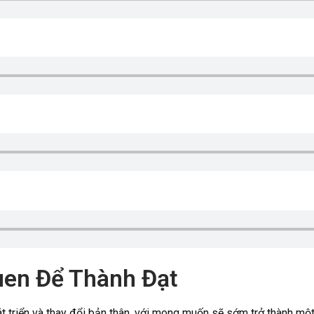
uen Để Thành Đạt
 triển và thay đổi bản thân, với mong muốn sẽ sớm trở thành một