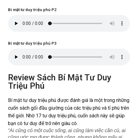
Bí mật tư duy triệu phú P2
Bí mật tư duy triệu phú P3
Review Sách Bí Mật Tư Duy
Triệu Phú
Bí mật tư duy triệu phú được đánh giá là một trong những
cuốn sách gối đầu giường của các triệu phú và tỉ phú trên
thế giới. Nhờ 17 tư duy triệu phú, cuốn sách này sẽ giúp
bạn có tư duy để trở nên giàu có.
“Ai cũng có một cuộc sống, ai cũng làm việc cần cù, ai
cũng ước mơ được thành công, nhưng không mấy ai