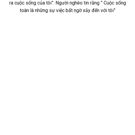
ra cuộc sống của tôi”. Người nghèo tin rằng ” Cuộc sống
toàn là những sự việc bất ngờ xảy đến với tôi”