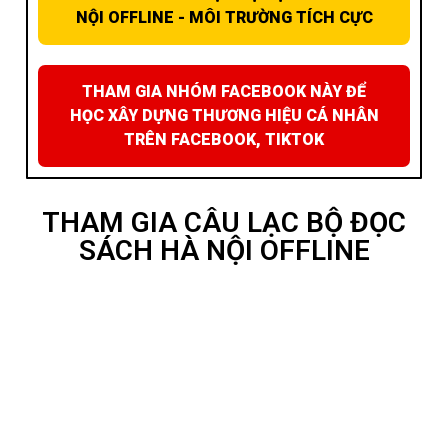
NỘI OFFLINE - MÔI TRƯỜNG TÍCH CỰC
THAM GIA NHÓM FACEBOOK NÀY ĐỂ
HỌC XÂY DỰNG THƯƠNG HIỆU CÁ NHÂN
TRÊN FACEBOOK, TIKTOK
THAM GIA CÂU LẠC BỘ ĐỌC
SÁCH HÀ NỘI OFFLINE