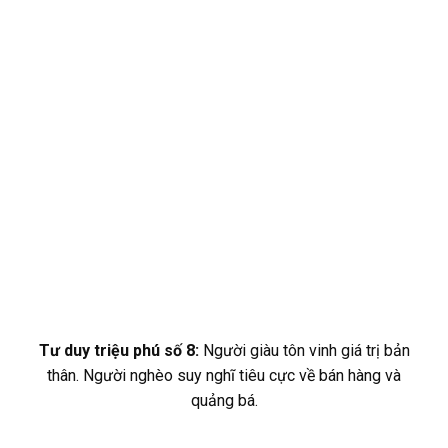
Tư duy triệu phú số 8:
Người giàu tôn vinh giá trị bản
thân. Người nghèo suy nghĩ tiêu cực về bán hàng và
quảng bá.