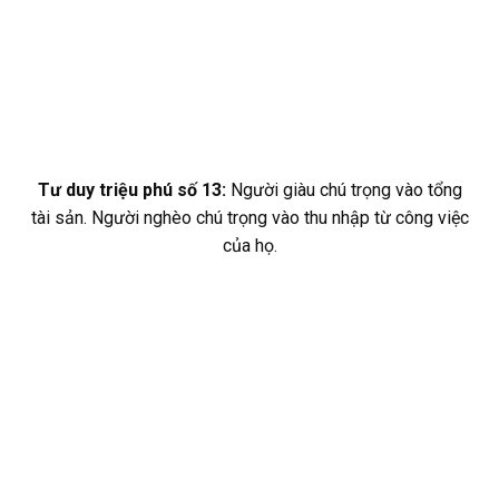
Tư duy triệu phú số 13:
Người giàu chú trọng vào tổng
tài sản. Người nghèo chú trọng vào thu nhập từ công việc
của họ.