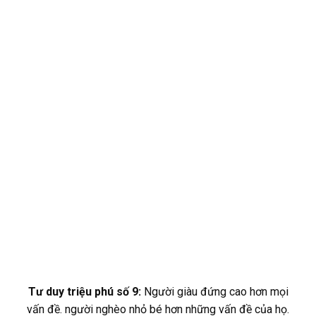
Tư duy triệu phú số 9:
Người giàu đứng cao hơn mọi
vấn đề. người nghèo nhỏ bé hơn những vấn đề của họ.