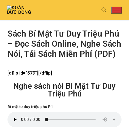
Sách Bí Mật Tư Duy Triệu Phú
– Đọc Sách Online, Nghe Sách
Nói, Tải Sách Miễn Phí (PDF)
[dflip id=”579″][/dflip]
Nghe sách nói Bí Mật Tư Duy
Triệu Phú
Bí mật tư duy triệu phú P1