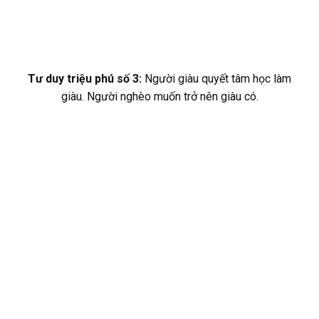
Tư duy triệu phú số 3:
Người giàu quyết tâm học làm
giàu. Người nghèo muốn trở nên giàu có.