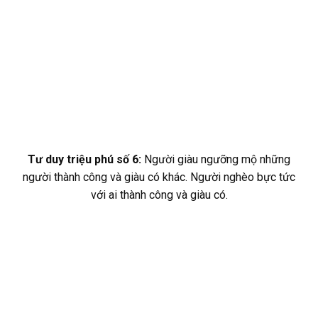
Tư duy triệu phú số 6:
Người giàu ngưỡng mộ những
người thành công và giàu có khác. Người nghèo bực tức
với ai thành công và giàu có.