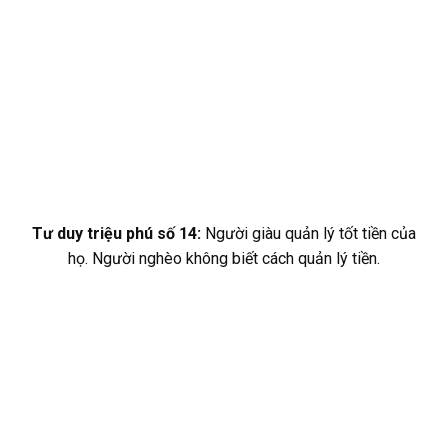
Tư duy triệu phú số 14:
Người giàu quản lý tốt tiền của
họ. Người nghèo không biết cách quản lý tiền.