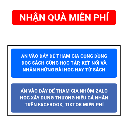
NHẬN QUÀ MIỄN PHÍ
ẤN VÀO ĐÂY ĐỂ THAM GIA CỘNG ĐỒNG
ĐỌC SÁCH CÙNG HỌC TẬP, KẾT NỐI VÀ
NHẬN NHỮNG BÀI HỌC HAY TỪ SÁCH
ẤN VÀO ĐÂY ĐỂ THAM GIA NHÓM ZALO
HỌC XÂY DỰNG THƯƠNG HIỆU CÁ NHÂN
TRÊN FACEBOOK, TIKTOK MIỄN PHÍ