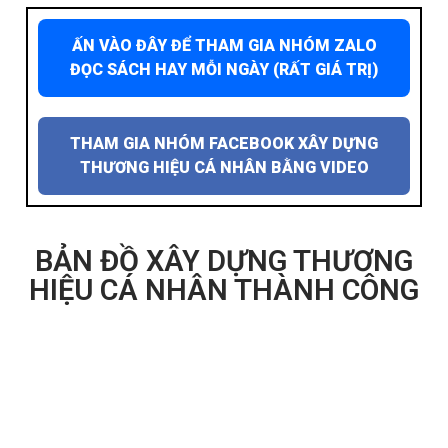
ẤN VÀO ĐÂY ĐỂ THAM GIA NHÓM ZALO
ĐỌC SÁCH HAY MỖI NGÀY (RẤT GIÁ TRỊ)
THAM GIA NHÓM FACEBOOK XÂY DỰNG
THƯƠNG HIỆU CÁ NHÂN BẰNG VIDEO
BẢN ĐỒ XÂY DỰNG THƯƠNG
HIỆU CÁ NHÂN THÀNH CÔNG