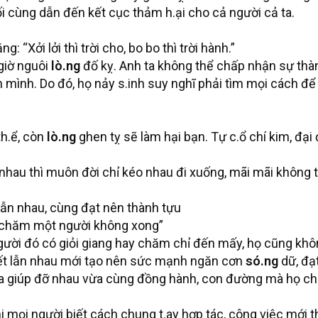
uối cùng dẫn đến kết cục thảm h.ại cho cả người cả ta.
 “Xởi lởi thì trời cho, bo bo thì trời hành.”
 giờ nguôi
lò.ng
đố kỵ. Anh ta không thể chấp nhận sự thà
 mình. Do đó, họ nảy s.inh suy nghĩ phải tìm mọi cách đ
th.ể, còn
lò.ng
ghen tỵ sẽ làm hại bạn. Tự c.ổ chí kim, đại
n nhau thì muôn đời chỉ kéo nhau đi xuống, mãi mãi không 
lẫn nhau, cùng đạt nên thành tựu
, chăm một người không xong”
ười đó có giỏi giang hay chăm chỉ đến mấy, họ cũng khôn
 kết lẫn nhau mới tạo nên sức mạnh ngăn cơn
só.ng
dữ, đạt
ừa giúp đỡ nhau vừa cùng đồng hành, con đường mà họ c
i mọi người biết cách chung t.ay hợp tác, công việc mới 