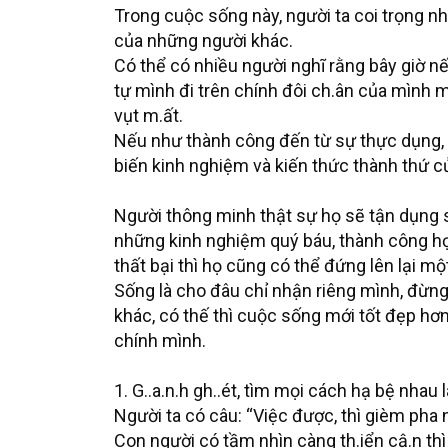
Trong cuộc sống này, người ta coi trọng nh
của những người khác.
Có thể có nhiều người nghĩ rằng bây giờ nế
tự mình đi trên chính đôi ch.ân của mình 
vụt m.ất.
Nếu như thành công đến từ sự thực dụng, vụ
biến kinh nghiệm và kiến thức thành thứ củ
Người thông minh thật sự họ sẽ tận dụng s
những kinh nghiệm quý báu, thành công họ c
thất bại thì họ cũng có thể đứng lên lại mộ
Sống là cho đâu chỉ nhận riêng mình, đừng
khác, có thế thì cuộc sống mới tốt đẹp hơn
chính mình.
1. G..a.n.h gh..ét, tìm mọi cách hạ bệ nhau 
Người ta có câu: “Việc được, thì gièm pha n
Con người có tầm nhìn càng th.iển cậ.n thì