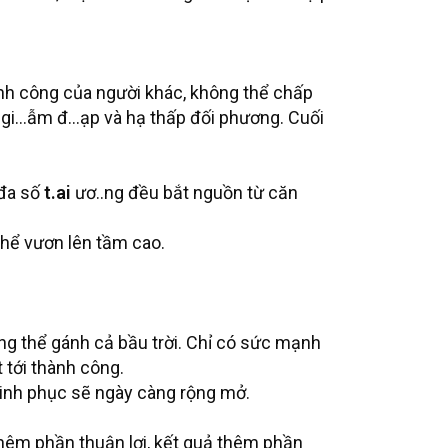
nh công của người khác, không thể chấp
ể gi…ẫm đ…ạp và hạ thấp đối phương. Cuối
 đa số
t.ai
ươ..ng đều bắt nguồn từ căn
thể vươn lên tầm cao.
g thể gánh cả bầu trời. Chỉ có sức mạnh
 tới thành công.
hinh phục sẽ ngày càng rộng mở.
thêm phần thuận lợi, kết quả thêm phần