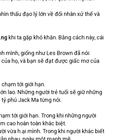
hìn thấu đạo lý lớn về đối nhân xử thế và
.ng
khi ta gặp khó khăn. Bằng cách này, cái
nh mình, giống như Les Brown đã nói:
ơ của họ, và bạn sẽ đạt được giấc mơ của
chạm tới giới hạn.
lớn lao. Những người trẻ tuổi sẽ giữ những
à tỷ phú Jack Ma từng nói.
ạm tới giới hạn. Trong khi những người
ầm cao hoàn toàn khác biệt.
gười vừa h.ại mình. Trong khi người khác biết
ệ lẫn nhau, ngày một mạnh mẽ.