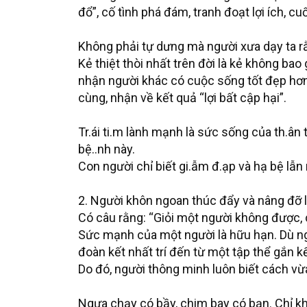
đổ”, cố tình phá đám, tranh đoạt lợi ích, c
Không phải tự dưng mà người xưa dạy ta rằng:
Kẻ thiệt thòi nhất trên đời là kẻ không bao
nhận người khác có cuộc sống tốt đẹp hơn
cùng, nhận về kết quả “lợi bất cập hại”.
Tr.ái ti.m lành mạnh là sức sống của th.ân 
bệ..nh này.
Con người chỉ biết gi.ẫm đ.ạp và hạ bệ lẫ
2. Người khôn ngoan thúc đẩy và nâng đỡ 
Có câu rằng: “Giỏi một người không được
Sức mạnh của một người là hữu hạn. Dù ng
đoàn kết nhất trí đến từ một tập thể gắn
Do đó, người thông minh luôn biết cách v
Ngựa chạy có bầy, chim bay có bạn. Chỉ kh