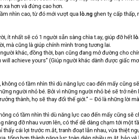
ến xa hơn và đứng cao hơn.
 tầm nhìn cao, từ đó mới vượt qua
lò.ng
ghen tỵ cấp thấp, n
i, ít nhất sẽ có 1 người sẵn sàng chìa t.ay, giúp đỡ hết
lò
ời, mà cũng là giúp chính mình trong tương lai.
o người khác, đồng thời, bạn cũng đang mở đường cho chí
u will achieve yours” (Giúp người khác dành được giấc m
 không có tầm nhìn thì dù năng lực cao đến mấy cũng sẽ 
hững người nhỏ bé. Bởi vì những người nhỏ bé sẽ trở nên 
trưởng thành, họ sẽ thay đổi thế giới.” – Đó là những lời m
hông có tầm nhìn thì dù năng lực cao đến mấy cũng sẽ ch
ng nâng đỡ nhau vươn lên, có thể dễ dàng chạm tới một t
ỉ thấy cái lợi trước m.ắt, tranh đoạt lẫn nhau, vừa thiệt n
ia, tổng hợp thành năng lực toàn diện nhiều m.ặt, bảo v