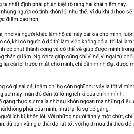
ta nhất định phải ph.ân biệt rõ ràng hai khái niệm này.
những người có tính khôn lỏi như thế. Ví dụ khi đi học s
ợc điểm cao hơn.
lại, nhờ vả người khác làm hộ cái này cái kia cho mình, lu
có, khi có người ở đó thì làm việc không có ai thì lại làm 
h có chút thành công và có thể sẽ giúp được mình trong c
thân gì lắm. Người ta giúp cũng chỉ vì nể, vì ngại từ chối
g lại cái lợi trước m.ắt cho mình, chỉ cần mình đạt được
g có gì sai cả, thậm chí họ còn nghĩ như vậy là tốt vì mì
ng sự may mắn đó đến từ
lò.ng
ích kỉ của chính mình.
ố gắng thực sự mà là nhờ sự khôn ngoan mà những điều 
ãi không phải của mình, nhất lại là sự cố gắng.
ười ích kỉ, khôn lỏi. Với những người tinh ý một chút, chỉ 
ạn, dù bạn vẫn giữ thái độ rất tốt với họ đi nữa thì điều đ