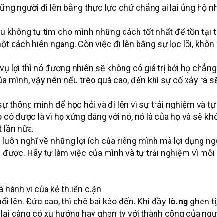
ững người đi lên bằng thực lực chứ chẳng ai lại ủng hộ nh
u không tự tìm cho mình những cách tốt nhất để tồn tại thì
một cách hiên ngang. Còn việc đi lên bằng sự lọc lõi, kh
 lợi thì nó đương nhiên sẽ không có giá trị bởi họ chẳng
a mình, vậy nên nếu trèo quá cao, đến khi sự cố xảy ra sẽ
ự thông minh để học hỏi và đi lên vì sự trải nghiệm và t
ó được là vì họ xứng đáng với nó, nó là của họ và sẽ khó c
t lần nữa.
 luôn nghĩ về những lợi ích của riêng mình mà lợi dụng ng
 được. Hãy tự làm việc của mình và tự trải nghiệm vì mỗi
là hành vi của kẻ th.iển c.ận
ổi lên. Đức cao, thì chê bai kéo đến. Khi đầy
lò.ng
ghen tị
 lại càng có xu hướng hay ghen tỵ với thành công của ngư