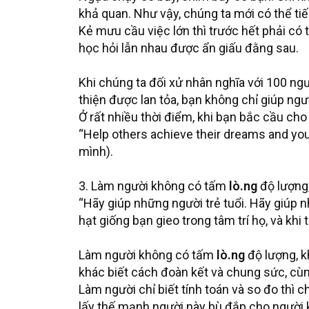
khả quan. Như vậy, chúng ta mới có thể ti
Kẻ mưu cầu việc lớn thì trước hết phải có
học hỏi lẫn nhau được ẩn giấu đằng sau.
Khi chúng ta đối xử nhân nghĩa với 100 ngườ
thiện được lan tỏa, bạn không chỉ giúp ngư
Ở rất nhiều thời điểm, khi bạn bắc cầu ch
“Help others achieve their dreams and yo
mình).
3. Làm người không có tấm
lò.ng
độ lượng,
“Hãy giúp những người trẻ tuổi. Hãy giúp n
hạt giống bạn gieo trong tâm trí họ, và khi 
Làm người không có tấm
lò.ng
độ lượng, k
khác biết cách đoàn kết và chung sức, cù
Làm người chỉ biết tính toán và so đo thì ch
lấy thế mạnh người này bù đắp cho người k