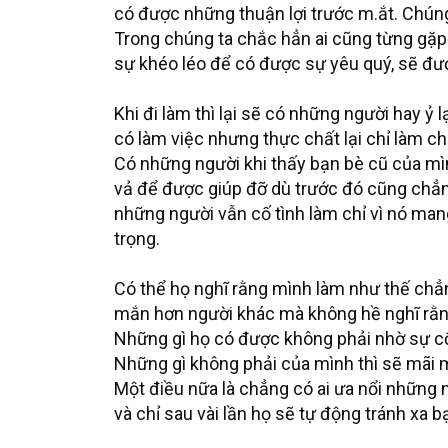
có được những thuận lợi trước m.ắt. Chúng 
Trong chúng ta chắc hẳn ai cũng từng gặp 
sự khéo léo để có được sự yêu quý, sẽ đư
Khi đi làm thì lại sẽ có những người hay ỷ 
có làm việc nhưng thực chất lại chỉ làm cho 
Có những người khi thấy bạn bè cũ của mìn
vả để được giúp đỡ dù trước đó cũng chẳng 
những người vẫn cố tình làm chỉ vì nó man
trọng.
Có thể họ nghĩ rằng mình làm như thế chẳn
mắn hơn người khác mà không hề nghĩ rằ
Những gì họ có được không phải nhờ sự c
Những gì không phải của mình thì sẽ mãi m
Một điều nữa là chẳng có ai ưa nổi những ng
và chỉ sau vài lần họ sẽ tự động tránh xa b