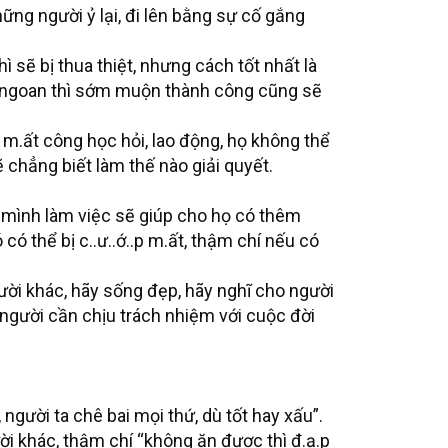
ững người ỷ lại, đi lên bằng sự cố gắng
 sẽ bị thua thiệt, nhưng cách tốt nhất là
ôn ngoan thì sớm muộn thành công cũng sẽ
 m.ất công học hỏi, lao động, họ không thể
 chẳng biết làm thế nào giải quyết.
ự mình làm việc sẽ giúp cho họ có thêm
ó thể bị c..ư..ớ..p m.ất, thậm chí nếu có
ười khác, hãy sống đẹp, hãy nghĩ cho người
 người cần chịu trách nhiệm với cuộc đời
, người ta chê bai mọi thứ, dù tốt hay xấu”.
ời khác, thậm chí “không ăn được thì đ.ạ.p