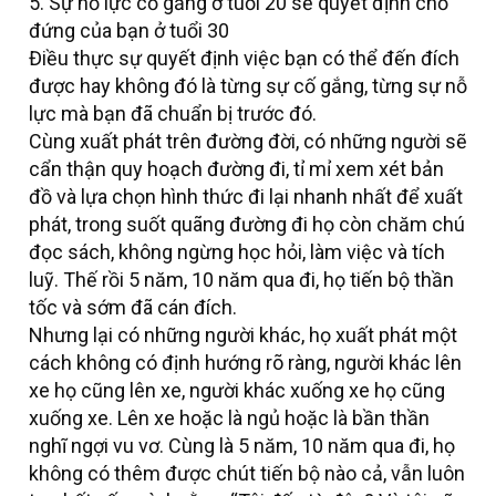
5. Sự nỗ lực cố gắng ở tuổi 20 sẽ quyết định chỗ
đứng của bạn ở tuổi 30
Điều thực sự quyết định việc bạn có thể đến đích
được hay không đó là từng sự cố gắng, từng sự nỗ
lực mà bạn đã chuẩn bị trước đó.
Cùng xuất phát trên đường đời, có những người sẽ
cẩn thận quy hoạch đường đi, tỉ mỉ xem xét bản
đồ và lựa chọn hình thức đi lại nhanh nhất để xuất
phát, trong suốt quãng đường đi họ còn chăm chú
đọc sách, không ngừng học hỏi, làm việc và tích
luỹ. Thế rồi 5 năm, 10 năm qua đi, họ tiến bộ thần
tốc và sớm đã cán đích.
Nhưng lại có những người khác, họ xuất phát một
cách không có định hướng rõ ràng, người khác lên
xe họ cũng lên xe, người khác xuống xe họ cũng
xuống xe. Lên xe hoặc là ngủ hoặc là bần thần
nghĩ ngợi vu vơ. Cùng là 5 năm, 10 năm qua đi, họ
không có thêm được chút tiến bộ nào cả, vẫn luôn