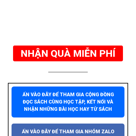
NHẬN QUÀ MIỄN PHÍ
ẤN VÀO ĐÂY ĐỂ THAM GIA CỘNG ĐỒNG
ĐỌC SÁCH CÙNG HỌC TẬP, KẾT NỐI VÀ
NHẬN NHỮNG BÀI HỌC HAY TỪ SÁCH
ẤN VÀO ĐÂY ĐỂ THAM GIA NHÓM ZALO