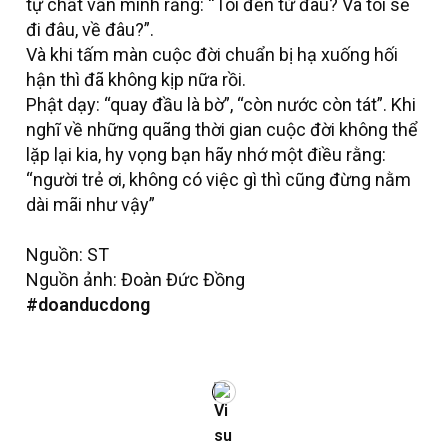
tự chất vấn mình rằng: “Tôi đến từ đâu? Và tôi sẽ
đi đâu, về đâu?”.
Và khi tấm màn cuộc đời chuẩn bị hạ xuống hối
hận thì đã không kịp nữa rồi.
Phật dạy: “quay đầu là bờ”, “còn nước còn tát”. Khi
nghĩ về những quãng thời gian cuộc đời không thể
lặp lại kia, hy vọng bạn hãy nhớ một điều rằng:
“người trẻ ơi, không có việc gì thì cũng đừng nằm
dài mãi như vậy”
Nguồn: ST
Nguồn ảnh: Đoàn Đức Đồng
#doanducdong