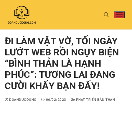
ĐI LÀM VẬT VỜ, TỐI NGÀY
LƯỚT WEB RỒI NGỤY BIỆN
“BÌNH THẢN LÀ HẠNH
PHÚC”: TƯƠNG LAI ĐANG
CƯỜI KHẨY BẠN ĐẤY!
DOANDUCDONG
06/02/2023
PHÁT TRIỂN BẢN THÂN