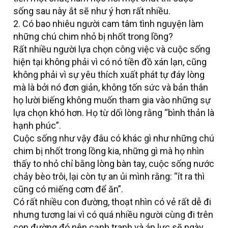
sống sau này ắt sẽ như ý hơn rất nhiều.
2. Có bao nhiêu người cam tâm tình nguyện làm
những chú chim nhỏ bị nhốt trong lồng?
Rất nhiều người lựa chọn công việc và cuộc sống
hiện tại không phải vì có nó tiền đồ xán lạn, cũng
không phải vì sự yêu thích xuất phát tự đáy lòng
mà là bởi nó đơn giản, không tốn sức và bản thân
họ lười biếng không muốn tham gia vào những sự
lựa chọn khó hơn. Họ từ dối lòng rằng “bình thản là
hạnh phúc”.
Cuộc sống như vậy đâu có khác gì như những chú
chim bị nhốt trong lồng kia, những gì mà họ nhìn
thấy to nhỏ chỉ bằng lòng bàn tay, cuộc sống nước
chảy bèo trôi, lại còn tự an ủi mình rằng: “ít ra thì
cũng có miếng cơm để ăn”.
Có rất nhiều con đường, thoạt nhìn có vẻ rất dễ đi
nhưng tương lai vì có quá nhiều người cùng đi trên
con đường đó nên cạnh tranh và áp lực sẽ ngày