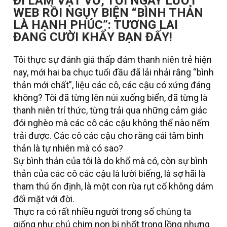
ĐI LÀM VẬT VỜ, TỐI NGÀY LƯỚT
WEB RỒI NGỤY BIỆN “BÌNH THẢN
LÀ HẠNH PHÚC”: TƯƠNG LAI
ĐANG CƯỜI KHẨY BẠN ĐẤY!
Tôi thực sự đánh giá thấp đám thanh niên trẻ hiện
nay, mới hai ba chục tuổi đầu đã lải nhải rằng “bình
thản mới chất”, liệu các cô, các cậu có xứng đáng
không? Tôi đã từng lên núi xuống biển, đã từng là
thanh niên trí thức, từng trải qua những cảm giác
đói nghèo mà các cô các cậu không thể nào nếm
trải được. Các cô các cậu cho rằng cái tâm bình
thản là tự nhiên mà có sao?
Sự bình thản của tôi là do khổ mà có, còn sự bình
thản của các cô các cậu là lười biếng, là sợ hãi là
tham thú ổn định, là một con rùa rụt cổ không dám
đối mặt với đời.
Thực ra có rất nhiều người trong số chúng ta
giống như chú chim non bị nhốt trong lồng nhưng