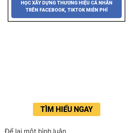
HỌC XÂY DỰNG THƯƠNG HIỆU CÁ NHÂN
TRÊN FACEBOOK, TIKTOK MIỄN PHÍ
TÌM HIỂU NGAY
Để lại một bình luận