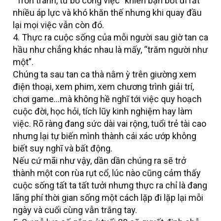
“Trốn tránh, từ bỏ công việc” khiến bạn bớt đi rất
nhiều áp lực và khó khăn thế nhưng khi quay đầu
lại mọi việc vẫn còn đó.
4. Thực ra cuộc sống của mỗi người sau giờ tan ca
hầu như chẳng khác nhau là mấy, “trăm người như
một”.
Chúng ta sau tan ca thà nằm ỳ trên giường xem
điện thoại, xem phim, xem chương trình giải trí,
chơi game…mà không hề nghĩ tới việc quy hoạch
cuộc đời, học hỏi, tích lũy kinh nghiệm hay làm
việc. Rõ ràng đang sức dài vai rộng, tuổi trẻ tài cao
nhưng lại tự biến mình thành cái xác ướp không
biết suy nghĩ và bất động.
Nếu cứ mãi như vậy, dần dần chúng ra sẽ trở
thành một con rùa rụt cổ, lúc nào cũng cảm thấy
cuộc sống tất ta tất tưởi nhưng thực ra chỉ là đang
lãng phí thời gian sống một cách lặp đi lặp lại mỗi
ngày và cuối cùng vẫn trắng tay.