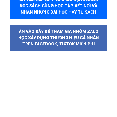
ĐỌC SÁCH CÙNG HỌC TẬP, KẾT NỐI VÀ
NHẬN NHỮNG BÀI HỌC HAY TỪ SÁCH
ẤN VÀO ĐÂY ĐỂ THAM GIA NHÓM ZALO
HỌC XÂY DỰNG THƯƠNG HIỆU CÁ NHÂN
TRÊN FACEBOOK, TIKTOK MIỄN PHÍ