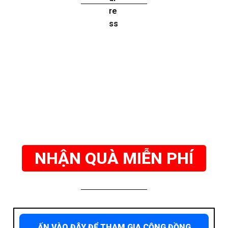
NHẬN QUÀ MIỄN PHÍ
ẤN VÀO ĐÂY ĐỂ THAM GIA CỘNG ĐỒNG