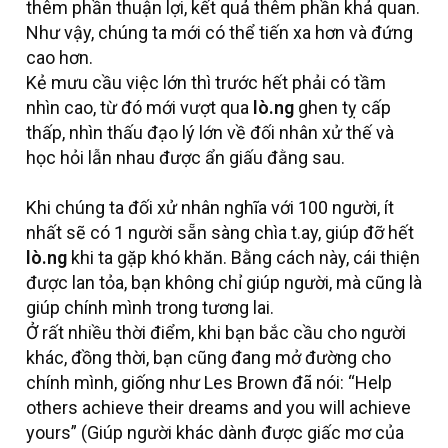
thêm phần thuận lợi, kết quả thêm phần khả quan.
Như vậy, chúng ta mới có thể tiến xa hơn và đứng
cao hơn.
Kẻ mưu cầu việc lớn thì trước hết phải có tầm
nhìn cao, từ đó mới vượt qua
lò.ng
ghen tỵ cấp
thấp, nhìn thấu đạo lý lớn về đối nhân xử thế và
học hỏi lẫn nhau được ẩn giấu đằng sau.
Khi chúng ta đối xử nhân nghĩa với 100 người, ít
nhất sẽ có 1 người sẵn sàng chìa t.ay, giúp đỡ hết
lò.ng
khi ta gặp khó khăn. Bằng cách này, cái thiện
được lan tỏa, bạn không chỉ giúp người, mà cũng là
giúp chính mình trong tương lai.
Ở rất nhiều thời điểm, khi bạn bắc cầu cho người
khác, đồng thời, bạn cũng đang mở đường cho
chính mình, giống như Les Brown đã nói: “Help
others achieve their dreams and you will achieve
yours” (Giúp người khác dành được giấc mơ của