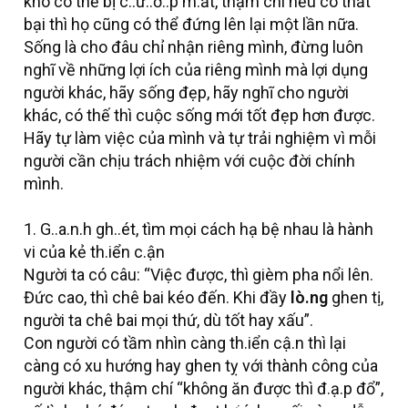
khó có thể bị c..ư..ớ..p m.ất, thậm chí nếu có thất
bại thì họ cũng có thể đứng lên lại một lần nữa.
Sống là cho đâu chỉ nhận riêng mình, đừng luôn
nghĩ về những lợi ích của riêng mình mà lợi dụng
người khác, hãy sống đẹp, hãy nghĩ cho người
khác, có thế thì cuộc sống mới tốt đẹp hơn được.
Hãy tự làm việc của mình và tự trải nghiệm vì mỗi
người cần chịu trách nhiệm với cuộc đời chính
mình.
1. G..a.n.h gh..ét, tìm mọi cách hạ bệ nhau là hành
vi của kẻ th.iển c.ận
Người ta có câu: “Việc được, thì gièm pha nổi lên.
Đức cao, thì chê bai kéo đến. Khi đầy
lò.ng
ghen tị,
người ta chê bai mọi thứ, dù tốt hay xấu”.
Con người có tầm nhìn càng th.iển cậ.n thì lại
càng có xu hướng hay ghen tỵ với thành công của
người khác, thậm chí “không ăn được thì đ.ạ.p đổ”,