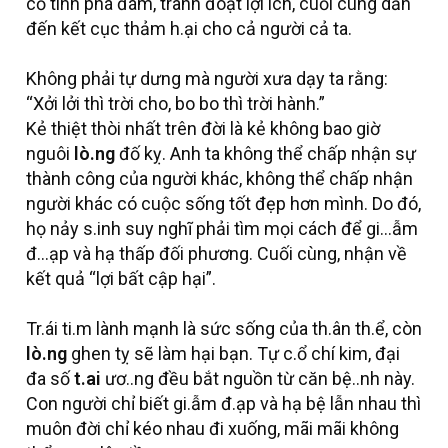
cố tình phá đám, tranh đoạt lợi ích, cuối cùng dẫn
đến kết cục thảm h.ại cho cả người cả ta.
Không phải tự dưng mà người xưa dạy ta rằng:
“Xởi lởi thì trời cho, bo bo thì trời hành.”
Kẻ thiệt thòi nhất trên đời là kẻ không bao giờ
nguôi
lò.ng
đố kỵ. Anh ta không thể chấp nhận sự
thành công của người khác, không thể chấp nhận
người khác có cuộc sống tốt đẹp hơn mình. Do đó,
họ nảy s.inh suy nghĩ phải tìm mọi cách để gi…ẫm
đ…ạp và hạ thấp đối phương. Cuối cùng, nhận về
kết quả “lợi bất cập hại”.
Tr.ái ti.m lành mạnh là sức sống của th.ân th.ể, còn
lò.ng
ghen tỵ sẽ làm hại bạn. Tự c.ổ chí kim, đại
đa số
t.ai
ươ..ng đều bắt nguồn từ căn bệ..nh này.
Con người chỉ biết gi.ẫm đ.ạp và hạ bệ lẫn nhau thì
muôn đời chỉ kéo nhau đi xuống, mãi mãi không