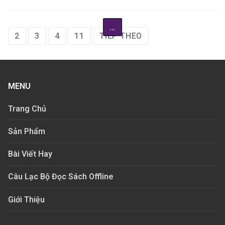
…
1
2
3
4
11
TIẾP THEO
MENU
Trang Chủ
Sản Phẩm
Bài Viết Hay
Câu Lạc Bộ Đọc Sách Offline
Giới Thiệu