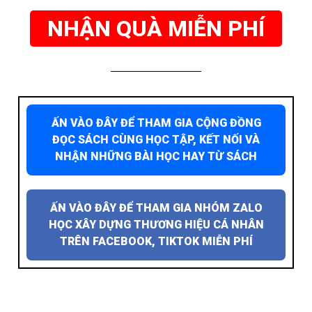
NHẬN QUÀ MIỄN PHÍ
ẤN VÀO ĐÂY ĐỂ THAM GIA CỘNG ĐỒNG
ĐỌC SÁCH CÙNG HỌC TẬP, KẾT NỐI VÀ
NHẬN NHỮNG BÀI HỌC HAY TỪ SÁCH
ẤN VÀO ĐÂY ĐỂ THAM GIA NHÓM ZALO
HỌC XÂY DỰNG THƯƠNG HIỆU CÁ NHÂN
TRÊN FACEBOOK, TIKTOK MIỄN PHÍ