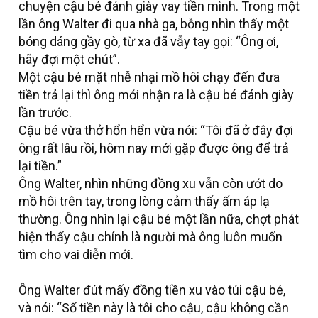
chuyện cậu bé đánh giày vay tiền mình. Trong một
lần ông Walter đi qua nhà ga, bỗng nhìn thấy một
bóng dáng gầy gò, từ xa đã vẫy tay gọi: “Ông ơi,
hãy đợi một chút”.
Một cậu bé mặt nhễ nhại mồ hôi chạy đến đưa
tiền trả lại thì ông mới nhận ra là cậu bé đánh giày
lần trước.
Cậu bé vừa thở hổn hển vừa nói: “Tôi đã ở đây đợi
ông rất lâu rồi, hôm nay mới gặp được ông để trả
lại tiền.”
Ông Walter, nhìn những đồng xu vẫn còn ướt do
mồ hôi trên tay, trong lòng cảm thấy ấm áp lạ
thường. Ông nhìn lại cậu bé một lần nữa, chợt phát
hiện thấy cậu chính là người mà ông luôn muốn
tìm cho vai diễn mới.
Ông Walter đút mấy đồng tiền xu vào túi cậu bé,
và nói: “Số tiền này là tôi cho cậu, cậu không cần