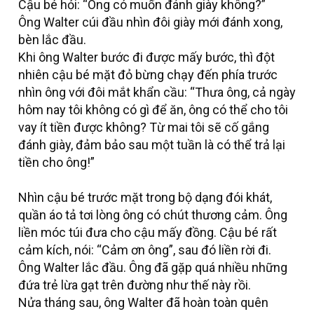
Cậu bé hỏi: “Ông có muốn đánh giày không?”
Ông Walter cúi đầu nhìn đôi giày mới đánh xong,
bèn lắc đầu.
Khi ông Walter bước đi được mấy bước, thì đột
nhiên cậu bé mặt đỏ bừng chạy đến phía trước
nhìn ông với đôi mắt khẩn cầu: “Thưa ông, cả ngày
hôm nay tôi không có gì để ăn, ông có thể cho tôi
vay ít tiền được không? Từ mai tôi sẽ cố gắng
đánh giày, đảm bảo sau một tuần là có thể trả lại
tiền cho ông!”
Nhìn cậu bé trước mặt trong bộ dạng đói khát,
quần áo tả tơi lòng ông có chút thương cảm. Ông
liền móc túi đưa cho cậu mấy đồng. Cậu bé rất
cảm kích, nói: “Cảm ơn ông”, sau đó liền rời đi.
Ông Walter lắc đầu. Ông đã gặp quá nhiều những
đứa trẻ lừa gạt trên đường như thế này rồi.
Nửa tháng sau, ông Walter đã hoàn toàn quên