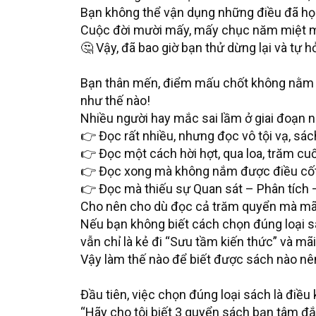
Bạn không thể vận dụng những điều đã họ
Cuộc đời mười mấy, mấy chục năm miệt m
🤔 Vậy, đã bao giờ bạn thử dừng lại và tự 
Bạn thân mến, điểm mấu chốt không nằm ở
như thế nào!
Nhiều người hay mắc sai lầm ở giai đoạn n
👉 Đọc rất nhiều, nhưng đọc vô tội vạ, sác
👉 Đọc một cách hời hợt, qua loa, trăm cu
👉 Đọc xong mà không nắm được điều cốt l
👉 Đọc mà thiếu sự Quan sát – Phân tích 
Cho nên cho dù đọc cả trăm quyển mà mãi 
Nếu bạn không biết cách chọn đúng loại s
vẫn chỉ là kẻ đi “Sưu tầm kiến thức” và mãi
Vậy làm thế nào để biết được sách nào nê
Đầu tiên, việc chọn đúng loại sách là điều 
“Hãy cho tôi biết 3 quyển sách bạn tâm đắc 