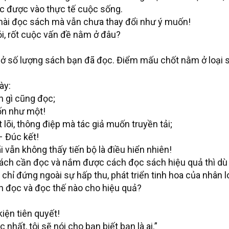
c được vào thực tế cuộc sống.
ài đọc sách mà vẫn chưa thay đổi như ý muốn!
hỏi, rốt cuộc vấn đề nằm ở đâu?
 số lượng sách bạn đã đọc. Điểm mấu chốt nằm ở loại 
ày:
h gì cũng đọc;
ốn như một!
õi, thông điệp mà tác giả muốn truyền tải;
– Đúc kết!
vẫn không thấy tiến bộ là điều hiển nhiên!
ách cần đọc và nắm được cách đọc sách hiệu quả thì dù 
 chỉ đứng ngoài sự hấp thu, phát triển tinh hoa của nhân lo
n đọc và đọc thế nào cho hiệu quả?
kiện tiên quyết!
nhất, tôi sẽ nói cho bạn biết bạn là ai.”