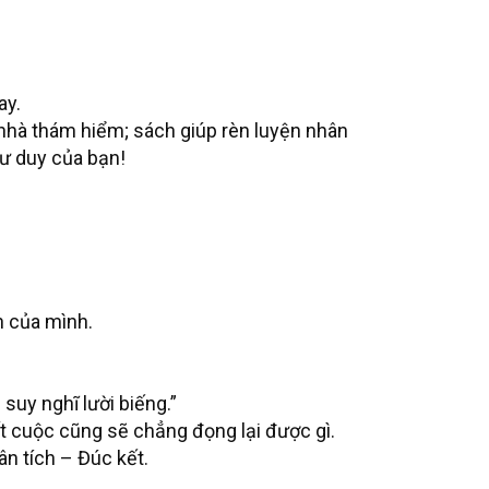
ay.
 nhà thám hiểm; sách giúp rèn luyện nhân
tư duy của bạn!
n của mình.
suy nghĩ lười biếng.”
ốt cuộc cũng sẽ chẳng đọng lại được gì.
ân tích – Đúc kết.