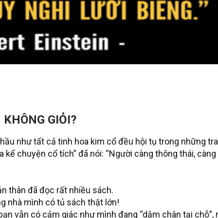
 KHÔNG GIỎI?
 hầu như tất cả tinh hoa kim cổ đều hội tụ trong những tr
 kể chuyện cổ tích” đã nói: “Người càng thông thái, càng
ản thân đã đọc rất nhiều sách.
g nhà mình có tủ sách thật lớn!
bạn vẫn có cảm giác như mình đang “dậm chân tại chỗ”, m