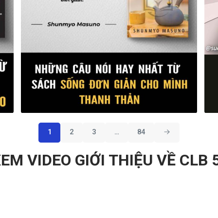
Views
1
2
3
…
84
EM VIDEO GIỚI THIỆU VỀ CLB 