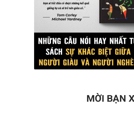
Views
MỜI BẠN X