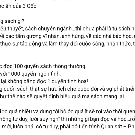
ức ăn của 3 Gốc.
g sách gì?
 tiểu thuyết, sách chuyên ngành…thì chưa phải là tủ sách h
h về các tấm gương vĩ nhân, anh hùng, về các nhà bác học,
thực sự tác động và làm thay đổi cuộc sống, nhận thức, 
iệc đọc 100 quyển sách thông thường.
ới 1000 quyển ngôn tình.
lại không bằng đọc 1 quyển tinh hoa!
 cuốn sách thật sự hữu ích cho cuộc đời và sự phát triể
hư thế nào sẽ quyết định hiệu quả mà sách mang lại.
c quá nhiều và dùng tới bộ óc quá ít sẽ rơi vào thói quen 
hông tư duy, lười suy nghĩ thì những gì bạn đọc và học…r
mới, luôn phải có tư duy, phải có tiến trình Quan sát – Ph