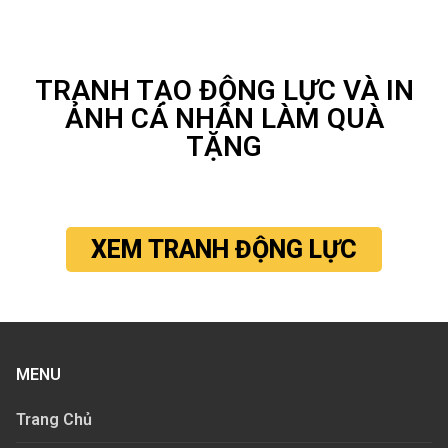
TRANH TẠO ĐỘNG LỰC VÀ IN
ẢNH CÁ NHÂN LÀM QUÀ
TẶNG
XEM TRANH ĐỘNG LỰC
MENU
Trang Chủ