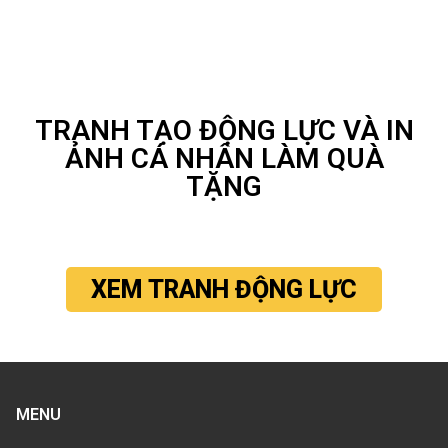
TRANH TẠO ĐỘNG LỰC VÀ IN
ẢNH CÁ NHÂN LÀM QUÀ
TẶNG
XEM TRANH ĐỘNG LỰC
MENU