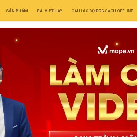
SẢN PHẨM
BÀI VIẾT HAY
CÂU LẠC BỘ ĐỌC SÁCH OFFLINE