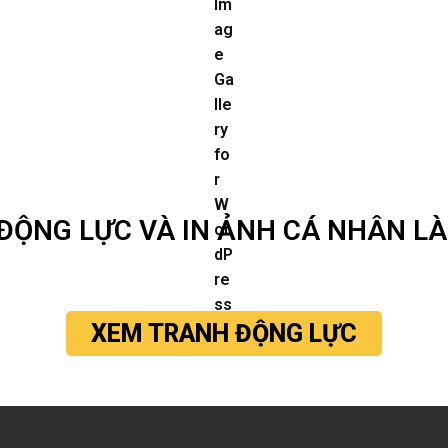
ĐỘNG LỰC VÀ IN ẢNH CÁ NHÂN L
XEM TRANH ĐỘNG LỰC