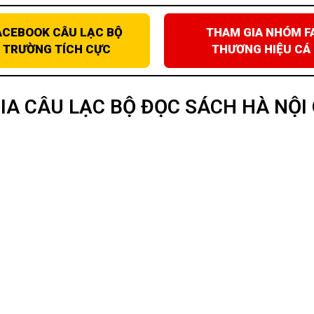
ACEBOOK CÂU LẠC BỘ
THAM GIA NHÓM F
I TRƯỜNG TÍCH CỰC
THƯƠNG HIỆU CÁ
IA CÂU LẠC BỘ ĐỌC SÁCH HÀ NỘI 