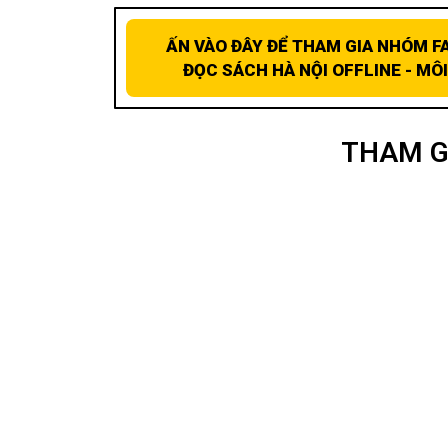
ẤN VÀO ĐÂY ĐỂ THAM GIA NHÓM F
ĐỌC SÁCH HÀ NỘI OFFLINE - MÔ
THAM G