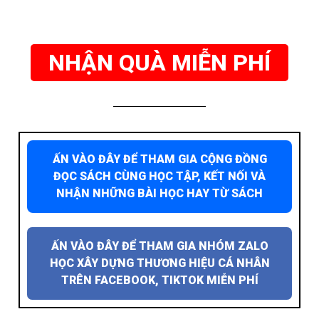
NHẬN QUÀ MIỄN PHÍ
ẤN VÀO ĐÂY ĐỂ THAM GIA CỘNG ĐỒNG
ĐỌC SÁCH CÙNG HỌC TẬP, KẾT NỐI VÀ
NHẬN NHỮNG BÀI HỌC HAY TỪ SÁCH
ẤN VÀO ĐÂY ĐỂ THAM GIA NHÓM ZALO
HỌC XÂY DỰNG THƯƠNG HIỆU CÁ NHÂN
TRÊN FACEBOOK, TIKTOK MIỄN PHÍ