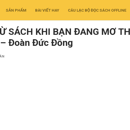
SẢN PHẨM
BÀI VIẾT HAY
CÂU LẠC BỘ ĐỌC SÁCH OFFLINE
Ừ SÁCH KHI BẠN ĐANG MƠ TH
 – Đoàn Đức Đồng
HÂN