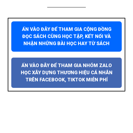
ẤN VÀO ĐÂY ĐỂ THAM GIA CỘNG ĐỒNG
ĐỌC SÁCH CÙNG HỌC TẬP, KẾT NỐI VÀ
NHẬN NHỮNG BÀI HỌC HAY TỪ SÁCH
ẤN VÀO ĐÂY ĐỂ THAM GIA NHÓM ZALO
HỌC XÂY DỰNG THƯƠNG HIỆU CÁ NHÂN
TRÊN FACEBOOK, TIKTOK MIỄN PHÍ