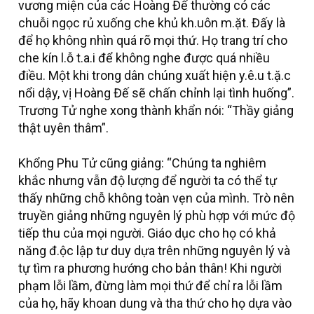
vương miện của các Hoàng Đế thường có các
chuỗi ngọc rủ xuống che khủ kh.uôn m.ặt. Đấy là
để họ không nhìn quá rõ mọi thứ. Họ trang trí cho
che kín l.ỗ t.a.i để không nghe được quá nhiều
điều. Một khi trong dân chúng xuất hiện y.ê.u t.ặ.c
nổi dậy, vị Hoàng Đế sẽ chấn chỉnh lại tình huống”.
Trương Tử nghe xong thành khẩn nói: “Thầy giảng
thật uyên thâm”.
Khổng Phu Tử cũng giảng: “Chúng ta nghiêm
khắc nhưng vẫn độ lượng để người ta có thể tự
thấy những chỗ không toàn vẹn của mình. Trò nên
truyền giảng những nguyên lý phù hợp với mức độ
tiếp thu của mọi người. Giáo dục cho họ có khả
năng đ.ộc lập tư duy dựa trên những nguyên lý và
tự tìm ra phương hướng cho bản thân! Khi người
phạm lỗi lầm, đừng làm mọi thứ để chỉ ra lỗi lầm
của họ, hãy khoan dung và tha thứ cho họ dựa vào