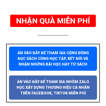
NHẬN QUÀ MIỄN PHÍ
ẤN VÀO ĐÂY ĐỂ THAM GIA CỘNG ĐỒNG
ĐỌC SÁCH CÙNG HỌC TẬP, KẾT NỐI VÀ
NHẬN NHỮNG BÀI HỌC HAY TỪ SÁCH
ẤN VÀO ĐÂY ĐỂ THAM GIA NHÓM ZALO
HỌC XÂY DỰNG THƯƠNG HIỆU CÁ NHÂN
TRÊN FACEBOOK, TIKTOK MIỄN PHÍ