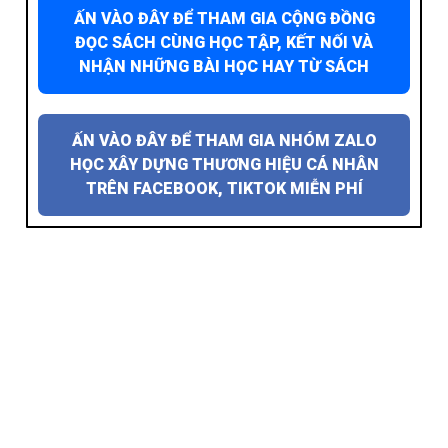
ẤN VÀO ĐÂY ĐỂ THAM GIA CỘNG ĐỒNG
ĐỌC SÁCH CÙNG HỌC TẬP, KẾT NỐI VÀ
NHẬN NHỮNG BÀI HỌC HAY TỪ SÁCH
ẤN VÀO ĐÂY ĐỂ THAM GIA NHÓM ZALO
HỌC XÂY DỰNG THƯƠNG HIỆU CÁ NHÂN
TRÊN FACEBOOK, TIKTOK MIỄN PHÍ