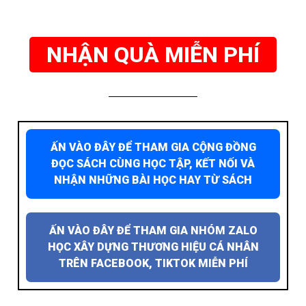
NHẬN QUÀ MIỄN PHÍ
ẤN VÀO ĐÂY ĐỂ THAM GIA CỘNG ĐỒNG
ĐỌC SÁCH CÙNG HỌC TẬP, KẾT NỐI VÀ
NHẬN NHỮNG BÀI HỌC HAY TỪ SÁCH
ẤN VÀO ĐÂY ĐỂ THAM GIA NHÓM ZALO
HỌC XÂY DỰNG THƯƠNG HIỆU CÁ NHÂN
TRÊN FACEBOOK, TIKTOK MIỄN PHÍ