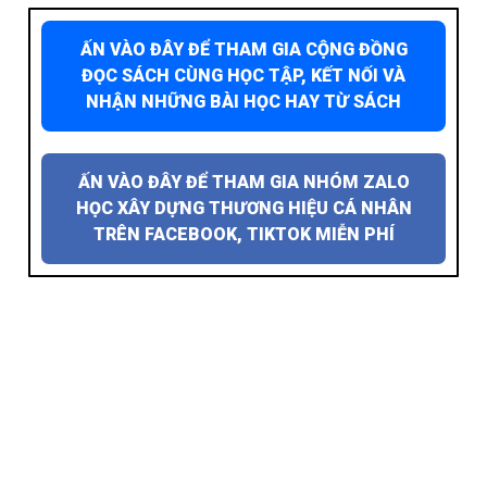
ẤN VÀO ĐÂY ĐỂ THAM GIA CỘNG ĐỒNG
ĐỌC SÁCH CÙNG HỌC TẬP, KẾT NỐI VÀ
NHẬN NHỮNG BÀI HỌC HAY TỪ SÁCH
ẤN VÀO ĐÂY ĐỂ THAM GIA NHÓM ZALO
HỌC XÂY DỰNG THƯƠNG HIỆU CÁ NHÂN
TRÊN FACEBOOK, TIKTOK MIỄN PHÍ