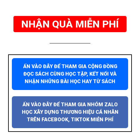
NHẬN QUÀ MIỄN PHÍ
ẤN VÀO ĐÂY ĐỂ THAM GIA CỘNG ĐỒNG
ĐỌC SÁCH CÙNG HỌC TẬP, KẾT NỐI VÀ
NHẬN NHỮNG BÀI HỌC HAY TỪ SÁCH
ẤN VÀO ĐÂY ĐỂ THAM GIA NHÓM ZALO
HỌC XÂY DỰNG THƯƠNG HIỆU CÁ NHÂN
TRÊN FACEBOOK, TIKTOK MIỄN PHÍ