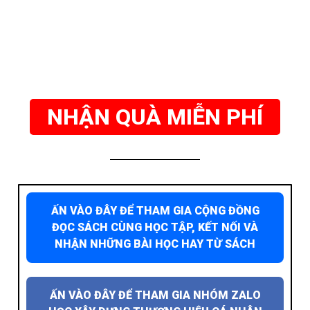
NHẬN QUÀ MIỄN PHÍ
ẤN VÀO ĐÂY ĐỂ THAM GIA CỘNG ĐỒNG
ĐỌC SÁCH CÙNG HỌC TẬP, KẾT NỐI VÀ
NHẬN NHỮNG BÀI HỌC HAY TỪ SÁCH
ẤN VÀO ĐÂY ĐỂ THAM GIA NHÓM ZALO