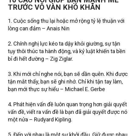
10 CÂU NÓI GIÚP BẠN MẠNH MẼ
TRƯỚC VÔ VÀN KHÓ KHĂN
1. Cuộc sống thu lại hoặc mở rộng tỷ lệ thuận với
lòng can đảm – Anais Nin
2. Chính nghị lực kéo ta dậy khỏi giường, sự tận
tụy thôi thúc ta hành động, và kỷ luật khiến ta bền
bỉ đi hết đường – Zig Ziglar.
3. Khi mới chỉ nghe nói, bạn sẽ dần quên. Khi được
tận mắt thấy, bạn sẽ ghi nhớ. Chỉ khi tận tay làm,
bạn mới thực sự hiểu – Michael E. Gerbe
4. Phát hiện vấn đề luôn quan trọng hơn giải quyết
vấn đề, viết ra vấn đề là bạn đã giải quyết được nó
một nửa – Rudyard Kipling.
5. Đến với nhau là một sự khởi đầu. Giữ được nhau